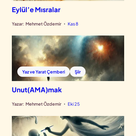
Eylül’e Mısralar
Yazar:
Mehmet Özdemir
Kas 8
•
Yaz ve Yarat Çemberi
Şiir
Unut(AMA)mak
Yazar:
Mehmet Özdemir
Eki 25
•