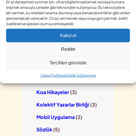
En iyi deneyimleri sunmak için, cihaz bilgilerini saklamak ve/veya bunlara
erişmek amacıyla çerezler gibi teknolojiler kullanıyoruz. Bu teknolojilere
izin vermek, bu sitedeki tarama davranışı veya benzersiz kimlikler gibi verileri
işlememize izin verecektir. Onay vermemek veya onayı geri çekmek, belirli
Kategoriler
özellikleri ve işlevleri olumsuz etkileyebilir.
(İyileştirici) Terapötik
Kabul et
Yazma
(7)
Reddet
Devamı Sende
(2)
Tercihleri görüntüle
Edebi türler
(1)
Çerez Politikası
Gizlilik Sözleşmesi
Kişilik Testi
(1)
Kısa Hikayeler
(3)
Kolektif Yazarlar Birliği
(3)
Mobil Uygulama
(2)
Sözlük
(5)