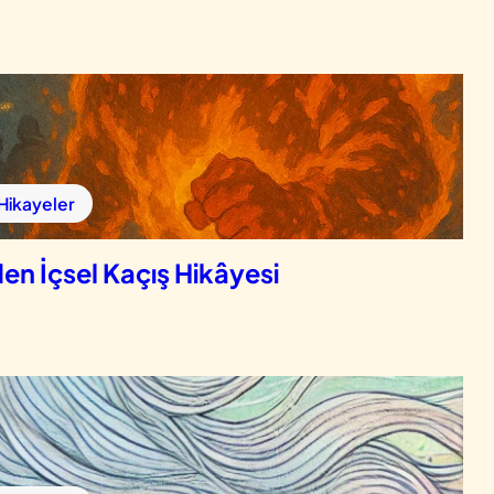
 Hikayeler
en İçsel Kaçış Hikâyesi