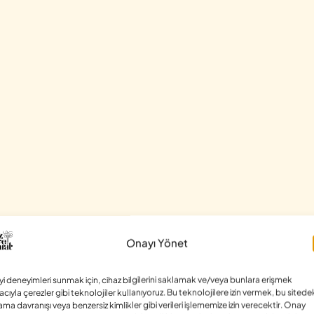
Onayı Yönet
iyi deneyimleri sunmak için, cihaz bilgilerini saklamak ve/veya bunlara erişmek
cıyla çerezler gibi teknolojiler kullanıyoruz. Bu teknolojilere izin vermek, bu sitede
ama davranışı veya benzersiz kimlikler gibi verileri işlememize izin verecektir. Onay