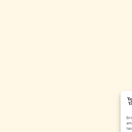
En 
ama
tar