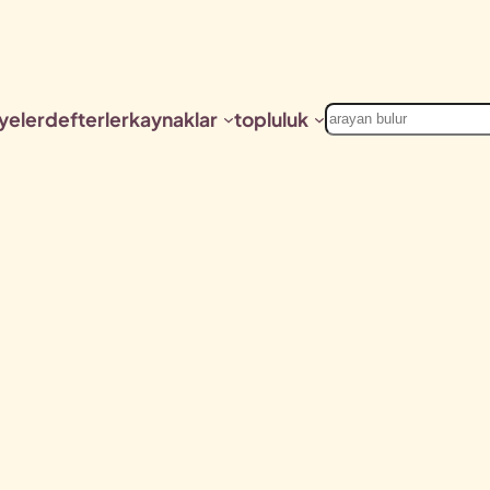
Ara
yeler
defterler
kaynaklar
topluluk