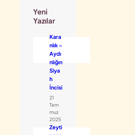
Yeni
Yazılar
Kara
nlık –
Aydı
nlığın
Siya
h
İncisi
21
Tem
muz
2025
Zeyti