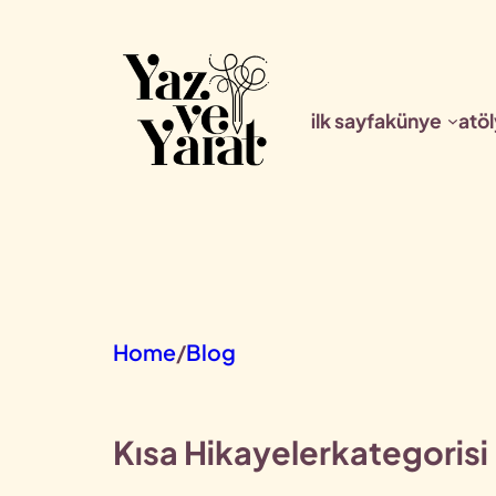
İçeriğe
geç
ilk sayfa
künye
atöl
Home
/
Blog
Kısa Hikayeler
kategorisi