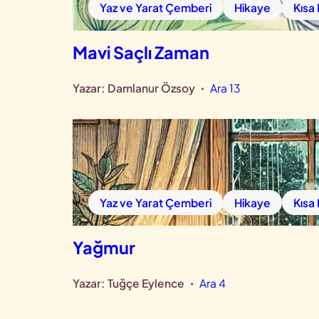
Yaz ve Yarat Çemberi
Hikaye
Kısa
Mavi Saçlı Zaman
Yazar:
Damlanur Özsoy
Ara 13
•
Yaz ve Yarat Çemberi
Hikaye
Kısa
Yağmur
Yazar:
Tuğçe Eylence
Ara 4
•