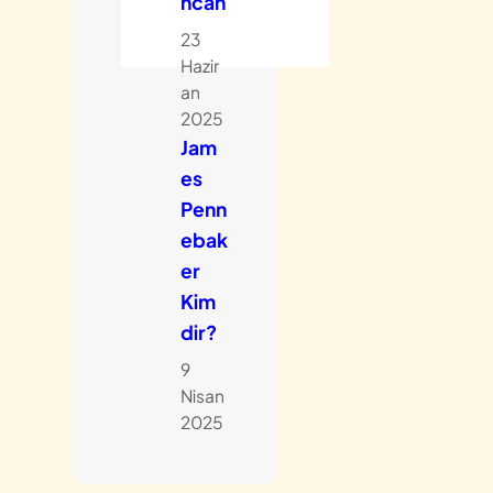
ncan
23
Hazir
an
2025
Jam
es
Penn
ebak
er
Kim
dir?
9
Nisan
2025