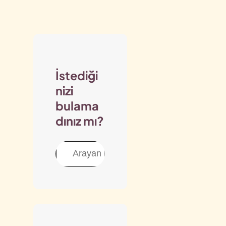
İstediği
nizi
bulama
dınız mı?
Ara