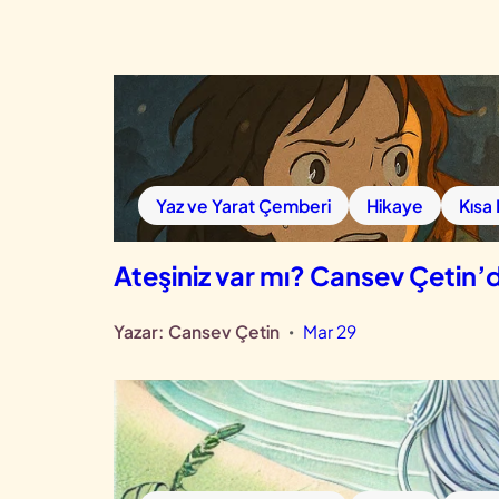
Yaz ve Yarat Çemberi
Hikaye
Kısa
Ateşiniz var mı? Cansev Çetin’d
Yazar:
Cansev Çetin
Mar 29
•