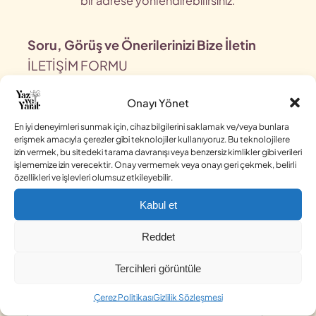
bir adrese yönlendirebilirsiniz.
Soru, Görüş ve Önerilerinizi Bize İletin
İLETİŞİM FORMU
Adınız
Onayı Yönet
En iyi deneyimleri sunmak için, cihaz bilgilerini saklamak ve/veya bunlara
erişmek amacıyla çerezler gibi teknolojiler kullanıyoruz. Bu teknolojilere
E-posta adresiniz
izin vermek, bu sitedeki tarama davranışı veya benzersiz kimlikler gibi verileri
işlememize izin verecektir. Onay vermemek veya onayı geri çekmek, belirli
özellikleri ve işlevleri olumsuz etkileyebilir.
Konu
Kabul et
Reddet
İletiniz (tercihe bağlı)
Tercihleri görüntüle
Çerez Politikası
Gizlilik Sözleşmesi