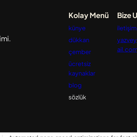
Kolay Menü
Bize U
künye
iletişim
imi.
dükkan
yazve
ail.co
çember
ücretsiz
kaynaklar
blog
sözlük