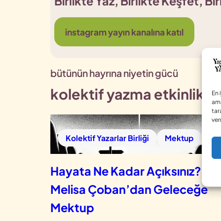
Birlikte Yaz, Birlikte Keşfet, Birl
instagram yayın kanalına katıl
bütünün hayrına niyetin gücü
kolektif yazma etkinlikle
En 
ama
tar
ver
Kolektif Yazarlar Birliği
Mektup
Hayata Ne Kadar Açıksınız? –
Melisa Çoban’dan Geleceğe
Mektup