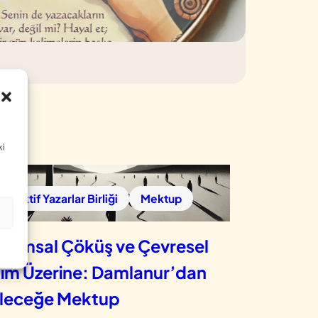
ki
Kolektif Yazarlar Birliği
Mektup
plumsal Çöküş ve Çevresel
kım Üzerine: Damlanur’dan
leceğe Mektup