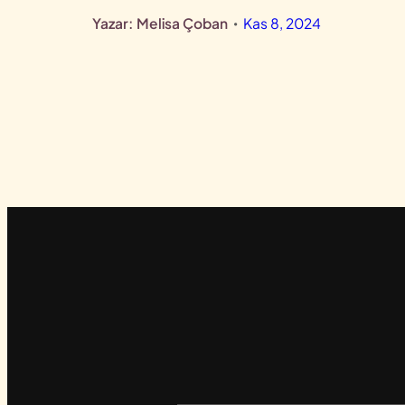
Yazar:
Melisa Çoban
Kas 8, 2024
•