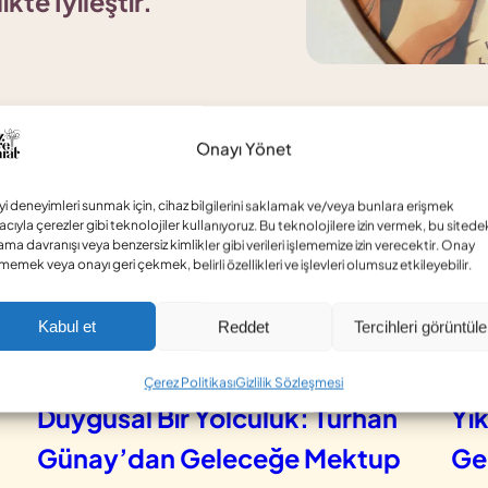
ikte İyileştir.
Onayı Yönet
rinde son yayınlananlar
iyi deneyimleri sunmak için, cihaz bilgilerini saklamak ve/veya bunlara erişmek
cıyla çerezler gibi teknolojiler kullanıyoruz. Bu teknolojilere izin vermek, bu sitede
ama davranışı veya benzersiz kimlikler gibi verileri işlememize izin verecektir. Onay
memek veya onayı geri çekmek, belirli özellikleri ve işlevleri olumsuz etkileyebilir.
Kolektif Yazarlar Birliği
Mektup
Kabul et
Reddet
Tercihleri görüntüle
Geçmişten Günümüze
To
Çerez Politikası
Gizlilik Sözleşmesi
Duygusal Bir Yolculuk: Turhan
Yı
Günay’dan Geleceğe Mektup
Ge