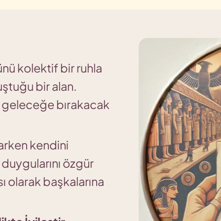
nü kolektif bir ruhla
ştuğu bir alan.
i, geleceğe bırakacak
zarken kendini
duygularını özgür
ı olarak başkalarına