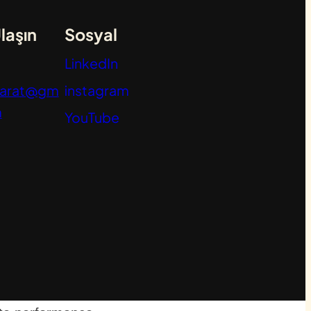
laşın
Sosyal
LinkedIn
yarat@gm
instagram
m
YouTube