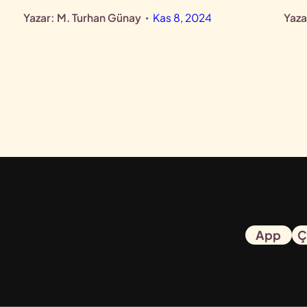
Yazar:
M. Turhan Günay
Kas 8, 2024
Yaza
•
App
Ç