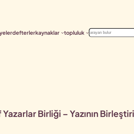
Ara
yeler
defterler
kaynaklar
topluluk
 Yazarlar Birliği – Yazının Birleşti