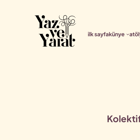
İçeriğe
geç
ilk sayfa
künye
atöl
Kolektif