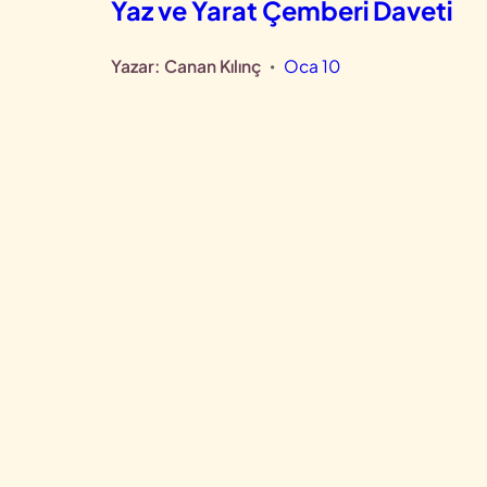
Yaz ve Yarat Çemberi Daveti
Yazar:
Canan Kılınç
Oca 10
•