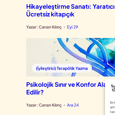
Hikayeleştirme Sanatı: Yaratıcı
Ücretsiz kitapçık
Yazar:
Canan Kılınç
Eyl 29
•
(İyileştirici) Terapötik Yazma
Psikolojik Sınır ve Konfor Alan
Edilir?
En 
Yazar:
Canan Kılınç
Ara 24
•
ama
tar