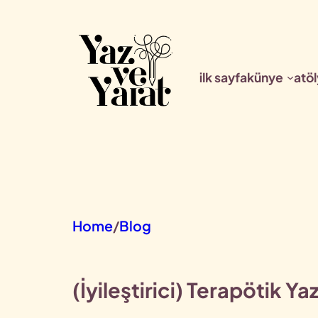
İçeriğe
geç
ilk sayfa
künye
atöl
Home
/
Blog
(İyileştirici) Terapötik Y