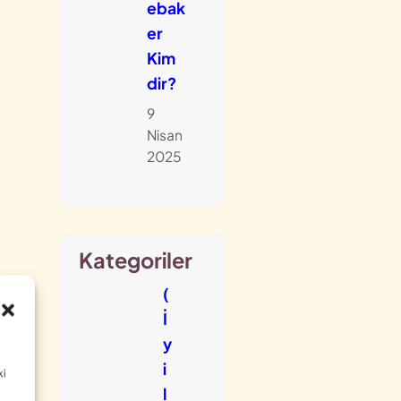
ebak
er
Kim
dir?
9
Nisan
2025
Kategoriler
(
İ
y
i
ki
l