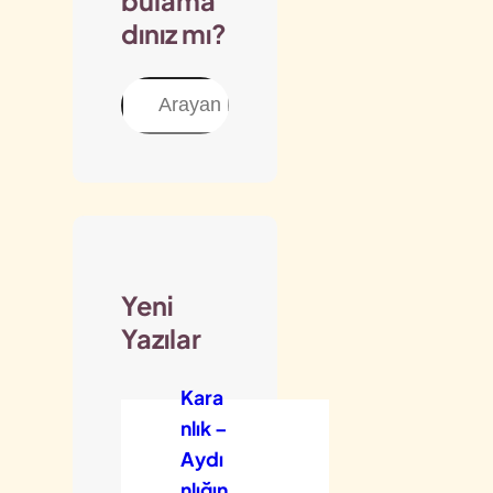
bulama
dınız mı?
Ara
Yeni
Yazılar
Kara
nlık –
Aydı
nlığın