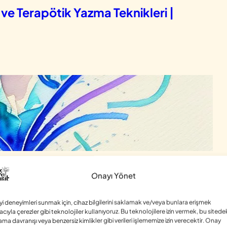
 ve Terapötik Yazma Teknikleri |
ı Nedir? Yazarak 7 Adımda Nasıl Terk
Onayı Yönet
iyi deneyimleri sunmak için, cihaz bilgilerini saklamak ve/veya bunlara erişmek
cıyla çerezler gibi teknolojiler kullanıyoruz. Bu teknolojilere izin vermek, bu sitede
ama davranışı veya benzersiz kimlikler gibi verileri işlememize izin verecektir. Onay