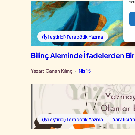
ver
(İyileştirici) Terapötik Yazma
Bilinç Aleminde İfadelerden Bi
Yazar:
Canan Kılınç
Nis 15
•
(İyileştirici) Terapötik Yazma
Yaratıcı Ya