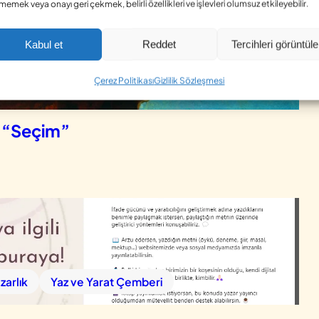
memek veya onayı geri çekmek, belirli özellikleri ve işlevleri olumsuz etkileyebilir.
Kabul et
Reddet
Tercihleri görüntüle
Çerez Politikası
Gizlilik Sözleşmesi
r “Seçim”
zarlık
Yaz ve Yarat Çemberi