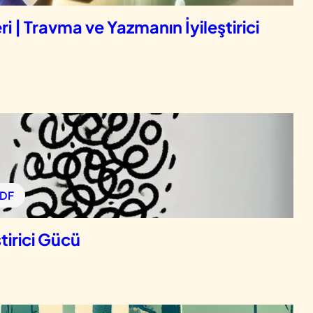
i | Travma ve Yazmanın İyileştirici
PDF
irici Gücü