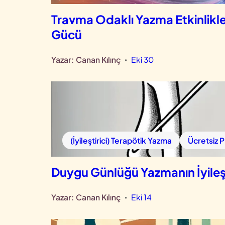
Travma Odaklı Yazma Etkinlikler
Gücü
Yazar:
Canan Kılınç
Eki 30
•
(İyileştirici) Terapötik Yazma
Ücretsiz 
Duygu Günlüğü Yazmanın İyileşt
Yazar:
Canan Kılınç
Eki 14
•