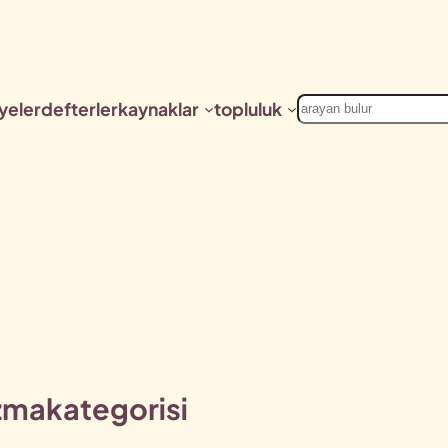
Ara
yeler
defterler
kaynaklar
topluluk
azma
kategorisi