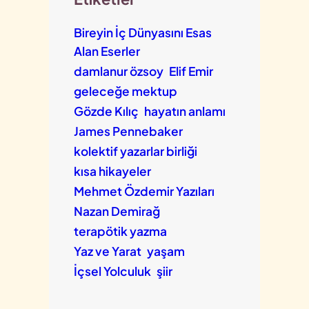
Bireyin İç Dünyasını Esas
Alan Eserler
damlanur özsoy
Elif Emir
geleceğe mektup
Gözde Kılıç
hayatın anlamı
James Pennebaker
kolektif yazarlar birliği
kısa hikayeler
Mehmet Özdemir Yazıları
Nazan Demirağ
terapötik yazma
Yaz ve Yarat
yaşam
İçsel Yolculuk
şiir