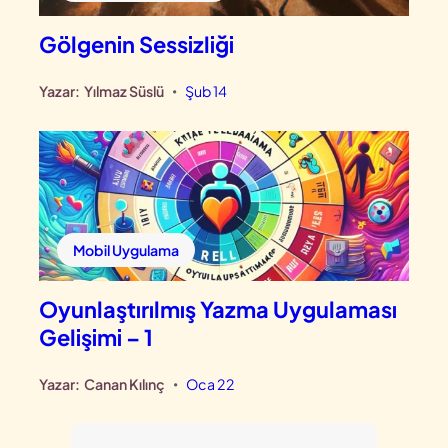
Gölgenin Sessizliği
Yazar:
Yılmaz Süslü
Şub 14
•
Mobil Uygulama
Oyunlaştırılmış Yazma Uygulaması
Gelişimi – 1
Yazar:
Canan Kılınç
Oca 22
•