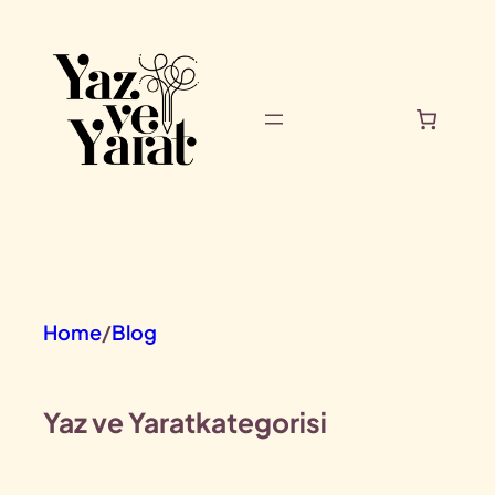
İçeriğe
geç
Home
/
Blog
Yaz ve Yarat
kategorisi