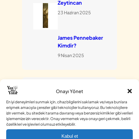
Zeytincan
23 Haziran 2025
James Pennebaker
Kimdir?
9 Nisan 2025
Kategoriler
Onayı Yönet
(İyileştirici) Terapötik
En iyi deneyimleri sunmak için, cihaz bilgilerini saklamak ve/veya bunlara
Yazma
(7)
erişmek amacıyla çerezler gibi teknolojiler kullanıyoruz. Bu teknolojilere
izin vermek, bu sitedeki tarama davranışı veya benzersiz kimlikler gibi verileri
Devamı Sende
(2)
işlememize izin verecektir. Onay vermemek veya onayı geri çekmek, belirli
özellikleri ve işlevleri olumsuz etkileyebilir.
Edebi türler
(1)
Kabul et