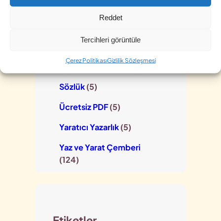
Kişilik Testi
(1)
Reddet
Kısa Hikayeler
(3)
Tercihleri görüntüle
Kolektif Yazarlar Birliği
(3)
Çerez Politikası
Gizlilik Sözleşmesi
Mobil Uygulama
(2)
Sözlük
(5)
Ücretsiz PDF
(5)
Yaratıcı Yazarlık
(5)
Yaz ve Yarat Çemberi
(124)
Etiketler