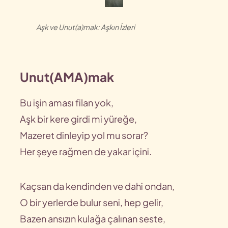
Aşk ve Unut(a)mak: Aşkın İzleri
Unut(AMA)mak
Bu işin aması filan yok,
Aşk bir kere girdi mi yüreğe,
Mazeret dinleyip yol mu sorar?
Her şeye rağmen de yakar içini.
Kaçsan da kendinden ve dahi ondan,
O bir yerlerde bulur seni, hep gelir,
Bazen ansızın kulağa çalınan seste,