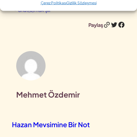
unutma
aşkın izleri
Mehmet Özdemir Yazıları
Çerez Politikası
Gizlilik Sözleşmesi
unut(a)mak şiir
Bağlantı
Twitter
Face
Paylaş
Mehmet Özdemir
Hazan Mevsimine Bir Not