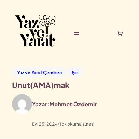
Yaz ve Yarat Çemberi
Şiir
Unut(AMA)mak
Yazar:
Mehmet Özdemir
Eki 25, 2024
1
dk okuma süresi
•