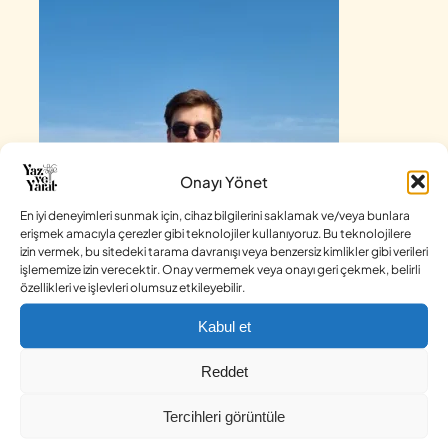
Onayı Yönet
En iyi deneyimleri sunmak için, cihaz bilgilerini saklamak ve/veya bunlara
erişmek amacıyla çerezler gibi teknolojiler kullanıyoruz. Bu teknolojilere
izin vermek, bu sitedeki tarama davranışı veya benzersiz kimlikler gibi verileri
işlememize izin verecektir. Onay vermemek veya onayı geri çekmek, belirli
özellikleri ve işlevleri olumsuz etkileyebilir.
Kabul et
Mehmet Özdemir
Reddet
Tercihleri görüntüle
aşk acısı nasıl geçer
aşk unutulur mu
aşk ve