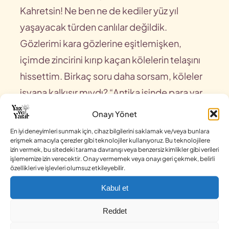
Kahretsin! Ne ben ne de kediler yüz yıl
yaşayacak türden canlılar değildik.
Gözlerimi kara gözlerine eşitlemişken,
içimde zincirini kırıp kaçan kölelerin telaşını
hissettim. Birkaç soru daha sorsam, köleler
isyana kalkışır mıydı? “Antika işinde para var
mı?” yok bu saçma olurdu. “Antika olup
Onayı Yönet
olmadığı nasıl anlaşılır?” bu daha iyi gibiydi.
En iyi deneyimleri sunmak için, cihaz bilgilerini saklamak ve/veya bunlara
Gözlerini devirerek başını iki yana salladın.
erişmek amacıyla çerezler gibi teknolojiler kullanıyoruz. Bu teknolojilere
izin vermek, bu sitedeki tarama davranışı veya benzersiz kimlikler gibi verileri
Bilmiyorum demekti bu. Bana herkesçe
işlememize izin verecektir. Onay vermemek veya onayı geri çekmek, belirli
özellikleri ve işlevleri olumsuz etkileyebilir.
olmayan sen dilinde bir şeyler lazımdı.
Kabul et
Fikrimce yüz yıla yakın bir eskilik de şart
değildi. Sana rastlayacağımı bilsem
Reddet
hüznümü parçalar antika dükkanından