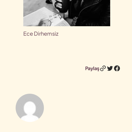
Ece Dirhemsiz
Bağlantı
Twitter
Face
Paylaş