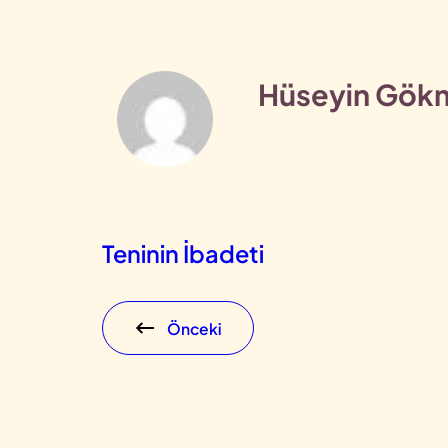
Hüseyin Gök
Teninin İbadeti
Önceki