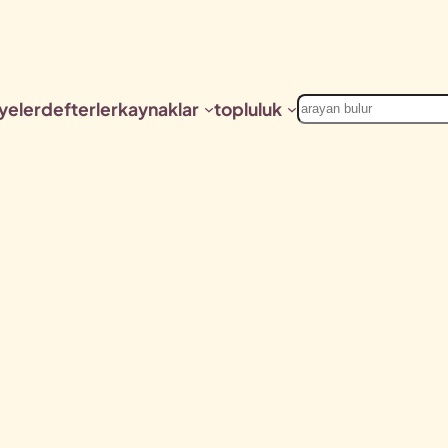
Ara
yeler
defterler
kaynaklar
topluluk