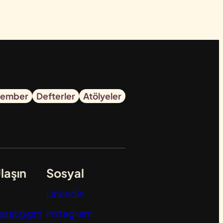
ember
Defterler
Atölyeler
laşın
Sosyal
LinkedIn
yarat@gm
instagram