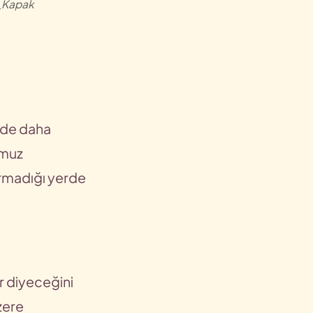
z_Kapak
nde daha
umuz
urmadığı yerde
r diyeceğini
zere