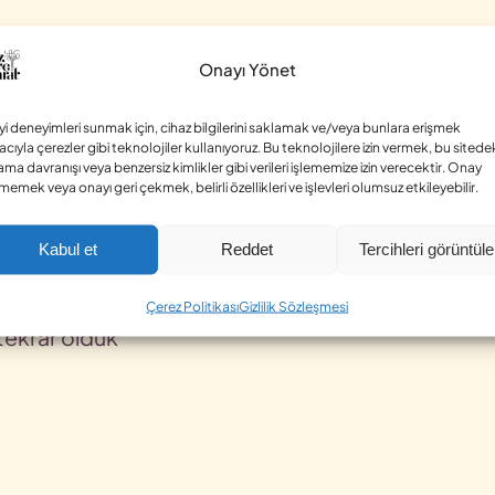
Onayı Yönet
iyi deneyimleri sunmak için, cihaz bilgilerini saklamak ve/veya bunlara erişmek
cıyla çerezler gibi teknolojiler kullanıyoruz. Bu teknolojilere izin vermek, bu sitede
ama davranışı veya benzersiz kimlikler gibi verileri işlememize izin verecektir. Onay
memek veya onayı geri çekmek, belirli özellikleri ve işlevleri olumsuz etkileyebilir.
Kabul et
Reddet
Tercihleri görüntüle
Çerez Politikası
Gizlilik Sözleşmesi
 tekrar öldük