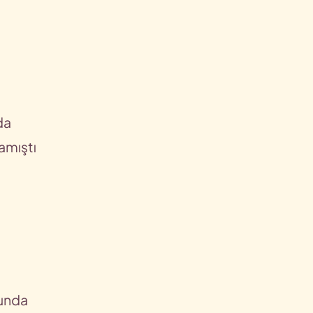
da
amıştı
unda