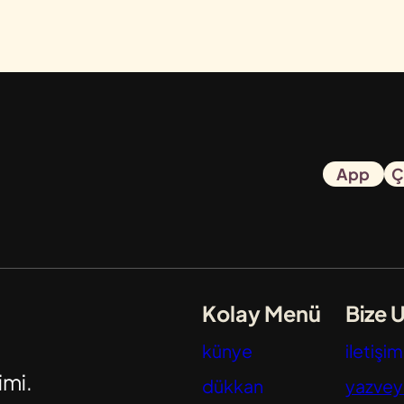
App
Ç
Kolay Menü
Bize U
künye
iletişim
imi.
dükkan
yazve