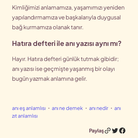
Kimliğimizi anlamamıza, yaşamımızı yeniden
yapılandırmamıza ve başkalarıyla duygusal
bağ kurmamıza olanak tanır.
Hatıra defteri ile anı yazısı aynı mı?
Hayır. Hatıra defteri günlük tutmak gibidir;
anı yazısı ise geçmişte yaşanmış bir olayı
bugün yazmak anlamına gelir.
anı eş anlamlısı
anı ne demek
anı nedir
anı
zıt anlamlısı
Bağlantı
Twitter
Face
Paylaş