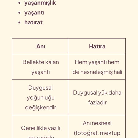
yaşanmışlık
yaşantı
hatırat
Anı
Hatıra
Bellekte kalan
Hem yaşantı hem
yaşantı
de nesneleşmiş hali
Duygusal
Duygusal yük daha
yoğunluğu
fazladır
değişkendir
Anı nesnesi
Genellikle yazılı
(fotoğraf, mektup
veya sözlü