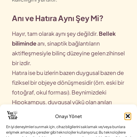
Anı ve Hatıra Aynı Şey Mi?
Hayır, tam olarak aynı şey değildir.
Bellek
biliminde
anı, sinaptik bağlantıların
aktifleşmesiyle bilinç düzeyine gelen zihinsel
bir izdir.
Hatıra ise bu izlerin bazen duygusal bazen de
fiziksel bir objeye dönüşmesidir (örn. eski bir
fotoğraf, okul forması). Beynimizdeki
Hipokampus, duygusal yükü olan anıları
işaretler ve kortekse taşır. Bu da anının ‘kalıcı
Onayı Yönet
hatıra’ya dönüşmesini sağlar.
En iyi deneyimleri sunmak için, cihaz bilgilerini saklamak ve/veya bunlara
erişmek amacıyla çerezler gibi teknolojiler kullanıyoruz. Bu teknolojilere