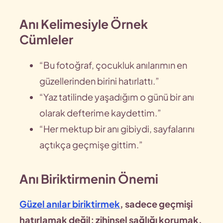
Anı Kelimesiyle Örnek
Cümleler
“Bu fotoğraf, çocukluk anılarımın en
güzellerinden birini hatırlattı.”
“Yaz tatilinde yaşadığım o günü bir anı
olarak defterime kaydettim.”
“Her mektup bir anı gibiydi, sayfalarını
açtıkça geçmişe gittim.”
Anı Biriktirmenin Önemi
Güzel anılar biriktirmek
, sadece geçmişi
hatırlamak değil; zihinsel sağlığı korumak,