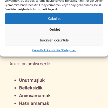
izin vermek, bu sitedeki tarama davranışı veya benzersiz kimlikler gibi verileri
Anı Kelimesinin Zıt Anlamlısı Var
işlememize izin verecektir. Onay vermemek veya onayı geri çekmek, belirli
özellikleri ve işlevleri olumsuz etkileyebilir.
Mı?
Kabul et
Teknik olarak “anı”nın tam zıt anlamlısı yoktur
Reddet
ancak anlam ve içerik olarak
unutma
,
boşluk
,
anımsamama
,
bilinçsizlik
gibi
Tercihleri görüntüle
kavramlar karşıt duygu taşır.
Çerez Politikası
Gizlilik Sözleşmesi
Anı zıt anlamlısı nedir:
Unutmuşluk
Belleksizlik
Anımsamamak
Hatırlamamak