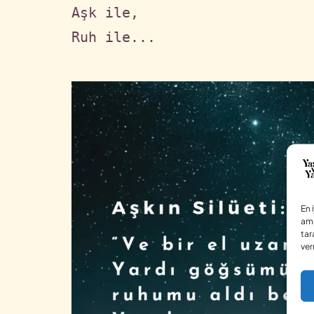
Aşk ile,

Ruh ile...
En 
ama
tar
ver