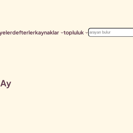
Ara
yeler
defterler
kaynaklar
topluluk
 Ay